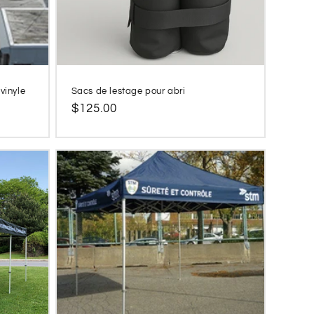
vinyle
Sacs de lestage pour abri
Prix
$125.00
habituel