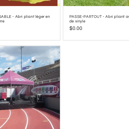
BLE - Abri pliant léger en
PASSE-PARTOUT - Abri pliant av
rre
de vinyle
Prix
$0.00
l
habituel