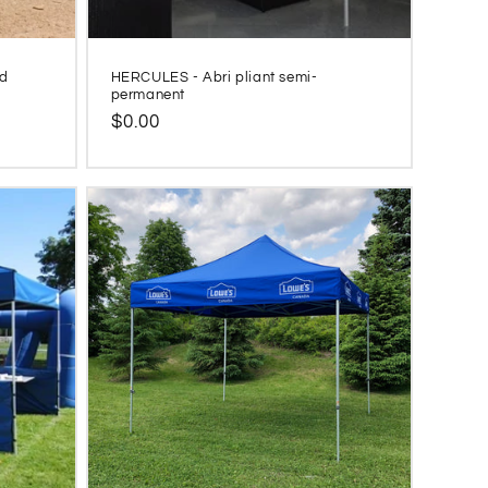
nd
HERCULES - Abri pliant semi-
permanent
Prix
$0.00
habituel