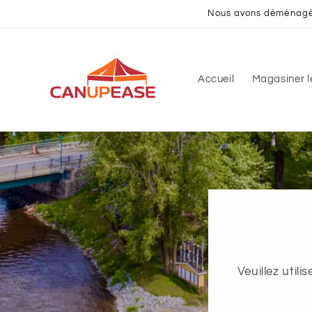
et
Nous avons déménagé! 
passer
au
contenu
Accueil
Magasiner le
Veuillez util