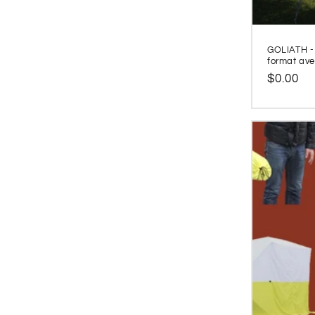
GOLIATH - 
format ave
Prix
$0.00
habitue