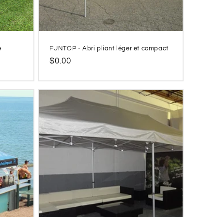
e
FUNTOP - Abri pliant léger et compact
Prix
$0.00
habituel