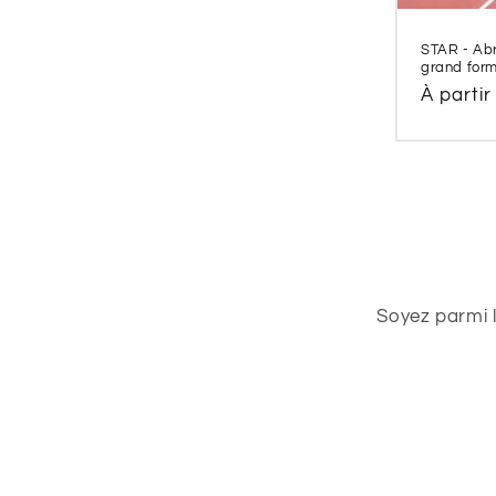
STAR - Abr
grand form
Prix
À partir
habitue
Soyez parmi 