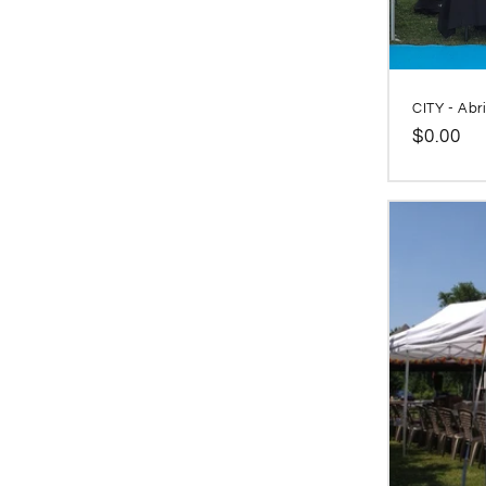
CITY - Abr
Prix
$0.00
habitue