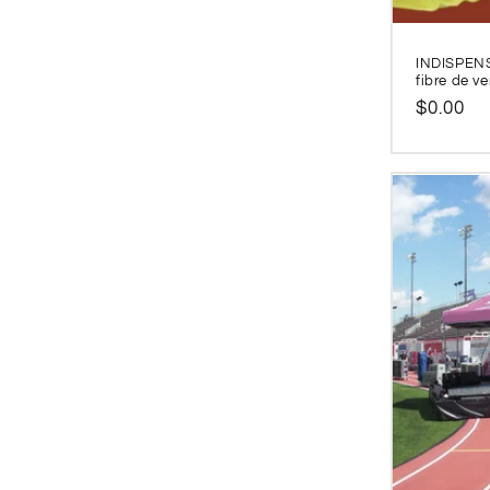
INDISPENSA
fibre de ve
Prix
$0.00
habitue