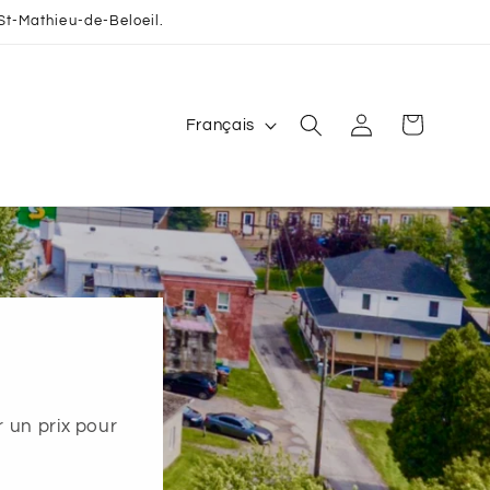
St-Mathieu-de-Beloeil.
L
Connexion
Panier
Français
a
n
g
u
e
r un prix pour