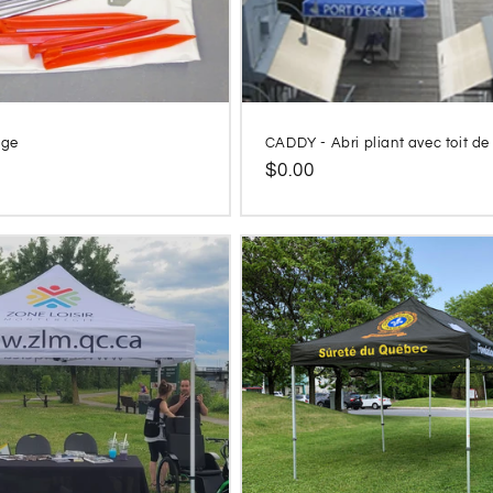
age
CADDY - Abri pliant avec toit de 
Prix
$0.00
l
habituel