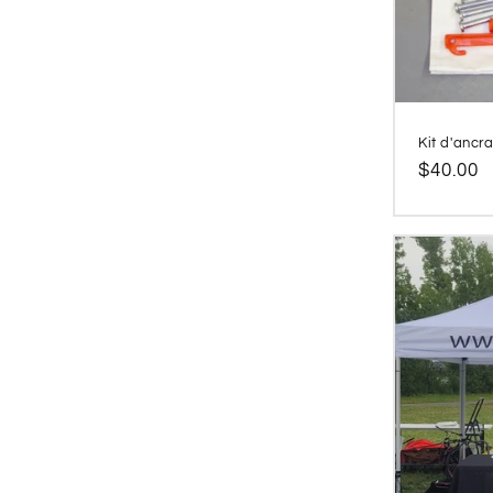
Kit d'ancr
Prix
$40.00
habitue