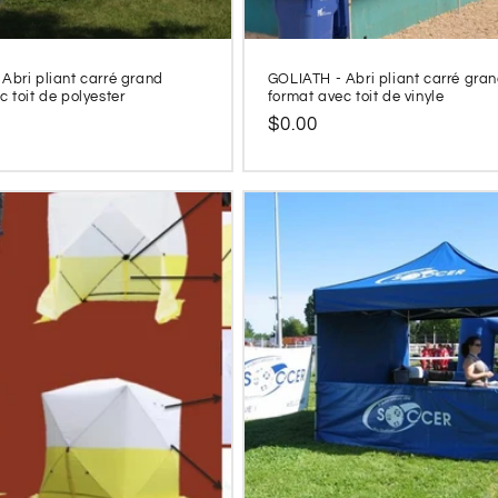
Abri pliant carré grand
GOLIATH - Abri pliant carré gra
c toit de polyester
format avec toit de vinyle
Prix
$0.00
l
habituel