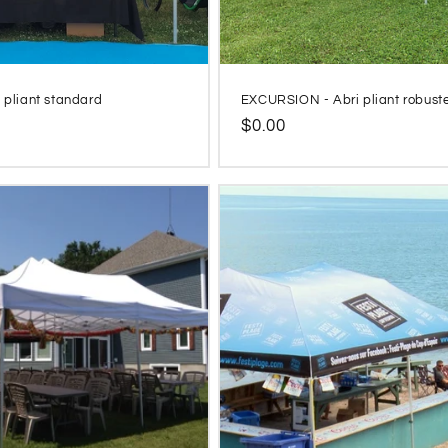
i pliant standard
EXCURSION - Abri pliant robust
Prix
$0.00
l
habituel